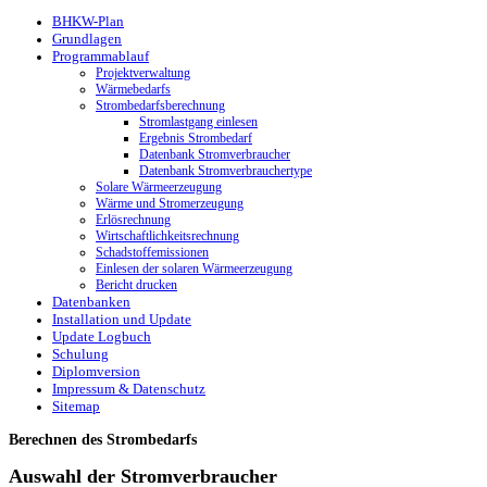
BHKW-Plan
Grundlagen
Programmablauf
Projektverwaltung
Wärmebedarfs
Strombedarfsberechnung
Stromlastgang einlesen
Ergebnis Strombedarf
Datenbank Stromverbraucher
Datenbank Stromverbrauchertype
Solare Wärmeerzeugung
Wärme und Stromerzeugung
Erlösrechnung
Wirtschaftlichkeitsrechnung
Schadstoffemissionen
Einlesen der solaren Wärmeerzeugung
Bericht drucken
Datenbanken
Installation und Update
Update Logbuch
Schulung
Diplomversion
Impressum & Datenschutz
Sitemap
Berechnen des Strombedarfs
Auswahl der Stromverbraucher