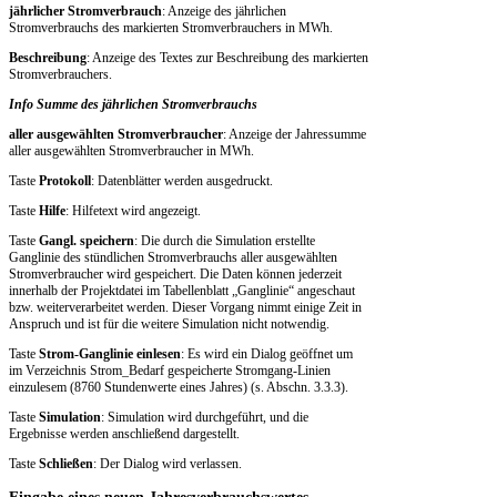
jährlicher Stromverbrauch
: Anzeige des jährlichen
Stromverbrauchs des markierten Stromverbrauchers in MWh.
Beschreibung
: Anzeige des Textes zur Beschreibung des markierten
Stromverbrauchers.
Info Summe des jährlichen Stromverbrauchs
aller ausgewählten Stromverbraucher
: Anzeige der Jahressumme
aller ausgewählten Stromverbraucher in MWh.
Taste
Protokoll
: Datenblätter werden ausgedruckt.
Taste
Hilfe
: Hilfetext wird angezeigt.
Taste
Gangl. speichern
: Die durch die Simulation erstellte
Ganglinie des stündlichen Stromverbrauchs aller ausgewählten
Stromverbraucher wird gespeichert. Die Daten können jederzeit
innerhalb der Projektdatei im Tabellenblatt „Ganglinie“ angeschaut
bzw. weiterverarbeitet werden. Dieser Vorgang nimmt einige Zeit in
Anspruch und ist für die weitere Simulation nicht notwendig.
Taste
Strom-Ganglinie einlesen
: Es wird ein Dialog geöffnet um
im Verzeichnis Strom_Bedarf gespeicherte Stromgang-Linien
einzulesem (8760 Stundenwerte eines Jahres) (s. Abschn. 3.3.3).
Taste
Simulation
: Simulation wird durchgeführt, und die
Ergebnisse werden anschließend dargestellt.
Taste
Schließen
: Der Dialog wird verlassen.
Eingabe eines neuen Jahresverbrauchswertes