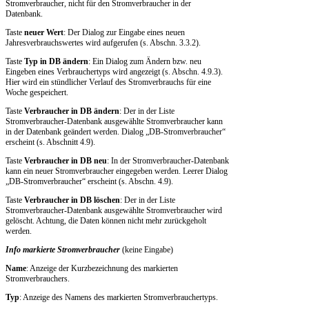
Stromverbraucher, nicht für den Stromverbraucher in der
Datenbank.
Taste
neuer Wert
: Der Dialog zur Eingabe eines neuen
Jahresverbrauchswertes wird aufgerufen (s. Abschn. 3.3.2).
Taste
Typ in DB ändern
: Ein Dialog zum Ändern bzw. neu
Eingeben eines Verbrauchertyps wird angezeigt (s. Abschn. 4.9.3).
Hier wird ein stündlicher Verlauf des Stromverbrauchs für eine
Woche gespeichert.
Taste
Verbraucher in DB ändern
: Der in der Liste
Stromverbraucher-Datenbank ausgewählte Stromverbraucher kann
in der Datenbank geändert werden. Dialog „DB-Stromverbraucher“
erscheint (s. Abschnitt 4.9).
Taste
Verbraucher in DB neu
: In der Stromverbraucher-Datenbank
kann ein neuer Stromverbraucher eingegeben werden. Leerer Dialog
„DB-Stromverbraucher“ erscheint (s. Abschn. 4.9).
Taste
Verbraucher in DB löschen
: Der in der Liste
Stromverbraucher-Datenbank ausgewählte Stromverbraucher wird
gelöscht. Achtung, die Daten können nicht mehr zurückgeholt
werden.
Info markierte Stromverbraucher
(keine Eingabe)
Name
: Anzeige der Kurzbezeichnung des markierten
Stromverbrauchers.
Typ
: Anzeige des Namens des markierten Stromverbrauchertyps.