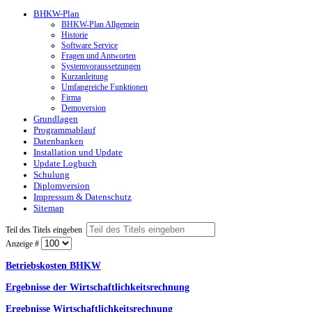
BHKW-Plan
BHKW-Plan Allgemein
Historie
Software Service
Fragen und Antworten
Systemvoraussetzungen
Kurzanleitung
Umfangreiche Funktionen
Firma
Demoversion
Grundlagen
Programmablauf
Datenbanken
Installation und Update
Update Logbuch
Schulung
Diplomversion
Impressum & Datenschutz
Sitemap
Teil des Titels eingeben
Anzeige #
Betriebskosten BHKW
Ergebnisse der Wirtschaftlichkeitsrechnung
Ergebnisse Wirtschaftlichkeitsrechnung