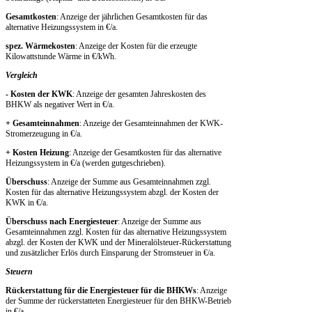
Gesamtkosten
: Anzeige der jährlichen Gesamtkosten für das
alternative Heizungssystem in €/a.
spez. Wärmekosten
: Anzeige der Kosten für die erzeugte
Kilowattstunde Wärme in €/kWh.
Vergleich
- Kosten der KWK
: Anzeige der gesamten Jahreskosten des
BHKW als negativer Wert in €/a.
+ Gesamteinnahmen
: Anzeige der Gesamteinnahmen der KWK-
Stromerzeugung in €/a.
+ Kosten Heizung
: Anzeige der Gesamtkosten für das alternative
Heizungssystem in €/a (werden gutgeschrieben).
Überschuss
: Anzeige der Summe aus Gesamteinnahmen zzgl.
Kosten für das alternative Heizungssystem abzgl. der Kosten der
KWK in €/a.
Überschuss nach Energiesteuer
: Anzeige der Summe aus
Gesamteinnahmen zzgl. Kosten für das alternative Heizungssystem
abzgl. der Kosten der KWK und der Mineralölsteuer-Rückerstattung
und zusätzlicher Erlös durch Einsparung der Stromsteuer in €/a.
Steuern
Rückerstattung für die Energiesteuer für die BHKWs
: Anzeige
der Summe der rückerstatteten Energiesteuer für den BHKW-Betrieb
in €/a.