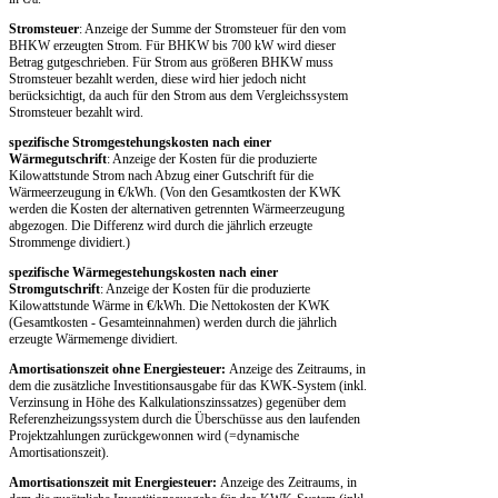
Stromsteuer
: Anzeige der Summe der Stromsteuer für den vom
BHKW erzeugten Strom. Für BHKW bis 700 kW wird dieser
Betrag gutgeschrieben. Für Strom aus größeren BHKW muss
Stromsteuer bezahlt werden, diese wird hier jedoch nicht
berücksichtigt, da auch für den Strom aus dem Vergleichssystem
Stromsteuer bezahlt wird.
spezifische Stromgestehungskosten nach einer
Wärmegutschrift
: Anzeige der Kosten für die produzierte
Kilowattstunde Strom nach Abzug einer Gutschrift für die
Wärmeerzeugung in €/kWh. (Von den Gesamtkosten der KWK
werden die Kosten der alternativen getrennten Wärmeerzeugung
abgezogen. Die Differenz wird durch die jährlich erzeugte
Strommenge dividiert.)
spezifische Wärmegestehungskosten nach einer
Stromgutschrift
: Anzeige der Kosten für die produzierte
Kilowattstunde Wärme in €/kWh. Die Nettokosten der KWK
(Gesamtkosten - Gesamteinnahmen) werden durch die jährlich
erzeugte Wärmemenge dividiert.
Amortisationszeit ohne Energiesteuer:
Anzeige des Zeitraums, in
dem die zusätzliche Investitionsausgabe für das KWK-System (inkl.
Verzinsung in Höhe des Kalkulationszinssatzes) gegenüber dem
Referenzheizungssystem durch die Überschüsse aus den laufenden
Projektzahlungen zurückgewonnen wird (=dynamische
Amortisationszeit).
Amortisationszeit mit Energiesteuer:
Anzeige des Zeitraums, in