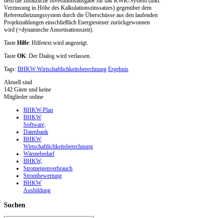
dem die zusätzliche Investitionsausgabe für das KWK-System (inkl.
Verzinsung in Höhe des Kalkulationszinssatzes) gegenüber dem
Referenzheizungssystem durch die Überschüsse aus den laufenden
Projektzahlungen einschließlich Energiesteuer zurückgewonnen
wird (=dynamische Amortisationszeit).
Taste
Hilfe
: Hilfetext wird angezeigt.
Taste
OK
: Der Dialog wird verlassen.
Tags:
BHKW Wirtschaftlichkeitsberechnung
Ergebnis
Aktuell sind
142 Gäste und keine
Mitglieder online
BHKW-Plan
BHKW
Software,
Datenbank
BHKW
Wirtschaftlichkeitsberechnung
Wärmebedarf
BHKW,
Stromeigenverbrauch
Strombewertung
BHKW
Ausbildung
Suchen