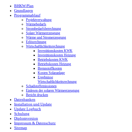
BHKW-Plan
Grundlagen
Programmablauf
Projektverwaltung
Wärmebedarfs
Strombedarfsberechnung
Solare Wärmeerzeugung
Wärme und Stromerzeugung
Erlösrechnung
Wirtschaftlichkeitsrechnung
Investitionskosten KWK
Investitionskosten Heizung
Betriebskosten KWK
Betriebskosten Heizung
Brennstoffkosten
Kosten Solaranlage
Ergebnisse
Wirtschaftlichkeitsrechnung
Schadstoffemissionen
Einlesen der solaren Wärmeerzeugung
Bericht drucken
Datenbanken
Installation und Update
Update Logbuch
Schulung
Diplomversion
Impressum & Datenschutz
Sitemap